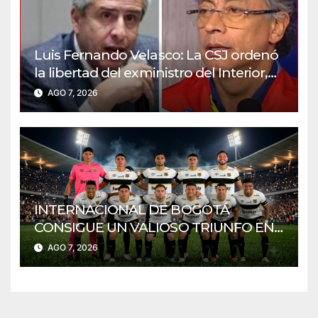
Luis Fernando Velasco: La CSJ ordenó
la libertad del exministro del Interior,
así reaccionó Petro
AGO 7, 2026
INTERNACIONAL DE BOGOTÁ
CONSIGUE UN VALIOSO TRIUNFO EN
CASA
AGO 7, 2026