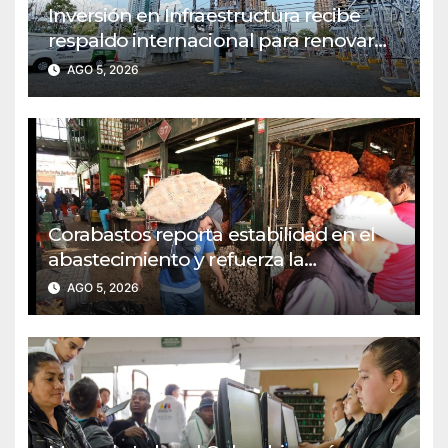
Inversión en Infraestructura recibe
respaldo internacional para renovar
redes eléctricas urbanas
AGO 5, 2026
Corabastos reporta estabilidad en el
abastecimiento y refuerza la
Seguridad Alimentaria del país
AGO 5, 2026