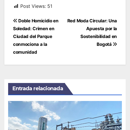
Post Views:
51
Navegación
Doble Homicidio en
Red Moda Circular: Una
de
Soledad: Crimen en
Apuesta por la
entradas
Ciudad del Parque
Sostenibilidad en
conmociona a la
Bogotá
comunidad
Entrada relacionada