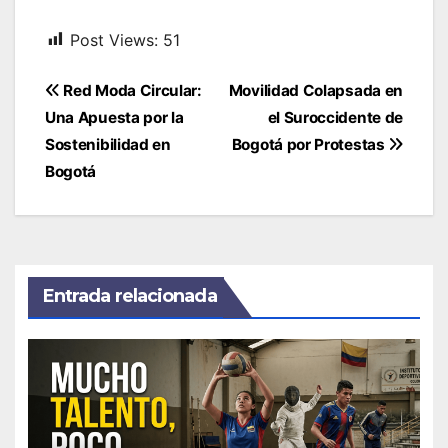
Post Views:
51
Navegación
Red Moda Circular:
Movilidad Colapsada en
de
Una Apuesta por la
el Suroccidente de
entradas
Sostenibilidad en
Bogotá por Protestas
Bogotá
Entrada relacionada