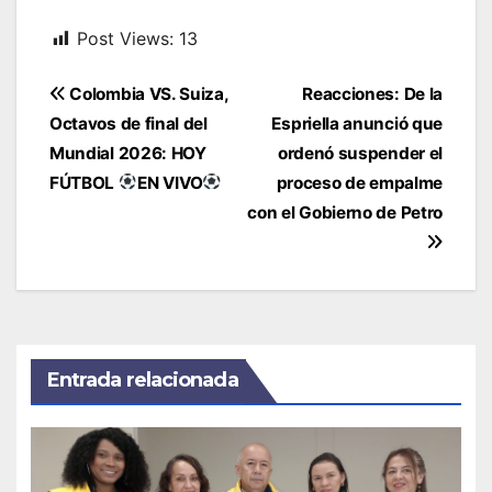
Post Views:
13
Navegación
Colombia VS. Suiza,
Reacciones: De la
de
Octavos de final del
Espriella anunció que
entradas
Mundial 2026: HOY
ordenó suspender el
FÚTBOL
EN VIVO
proceso de empalme
con el Gobierno de Petro
Entrada relacionada