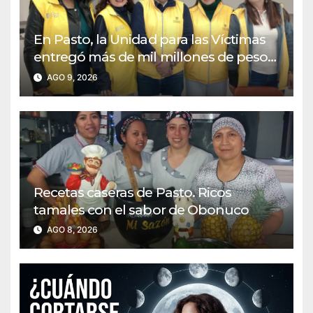
En Pasto, la Unidad para las Víctimas
entregó más de mil millones de pesos
a través de 113 cartas de
AGO 9, 2026
indemnización.
Recetas caseras de Pasto. Ricos
tamales con el sabor de Obonuco
AGO 8, 2026