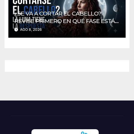
¿SE VA A CORTAR EL CABELLO?
REVISE PRIMERO EN QUÉ FASE ESTÁ
LA LUNA
AGO 8, 2026