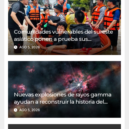
Comunidades vulnerables del sureste
asiático ponen a prueba sus
protocolos de evacuación por
AGO 5, 2026
inundaciones
Nuevas explosiones de rayos gamma
ayudan a reconstruir la historia del
universo temprano
AGO 5, 2026