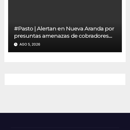
#Pasto | Alertan en Nueva Aranda por
presuntas amenazas de cobradores
“gota a gota”
AGO 5, 2026