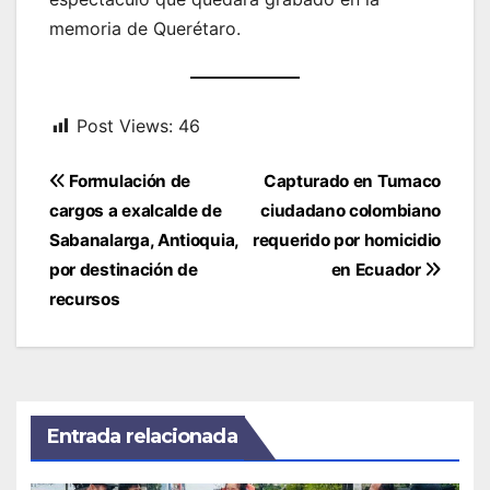
memoria de Querétaro.
Post Views:
46
Navegación
Formulación de
Capturado en Tumaco
de
cargos a exalcalde de
ciudadano colombiano
entradas
Sabanalarga, Antioquia,
requerido por homicidio
por destinación de
en Ecuador
recursos
Entrada relacionada