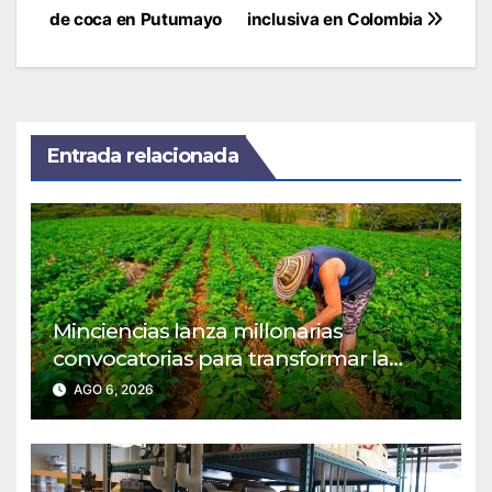
de coca en Putumayo
inclusiva en Colombia
Entrada relacionada
Minciencias lanza millonarias
convocatorias para transformar la
agroindustria en regiones PDET
AGO 6, 2026