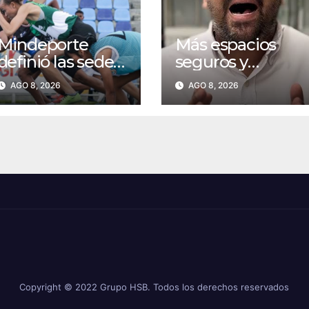
Mindeporte
Más espacios
definió las sedes
seguros y
regionales para
restringidos para
AGO 8, 2026
AGO 8, 2026
el atletismo de
el 7 de agosto
los
Intercolegiados
2026
Copyright © 2022 Grupo HSB. Todos los derechos reservados