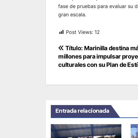
fase de pruebas para evaluar su d
gran escala.
Post Views:
12
Navegación
Título: Marinilla destina m
millones para impulsar proy
de
culturales con su Plan de Es
entradas
Entrada relacionada