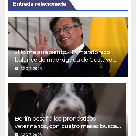
Entrada relacionada
«No me arrepiento»: El maratónico
balance de madrugada de Gustavo
Petro en X a horas de entregar el
AGO 7, 2026
poder
Berlín desafió los pronósticos
veterinarios, con cuatro meses busca
una familia para siempre
AGO 7, 2026