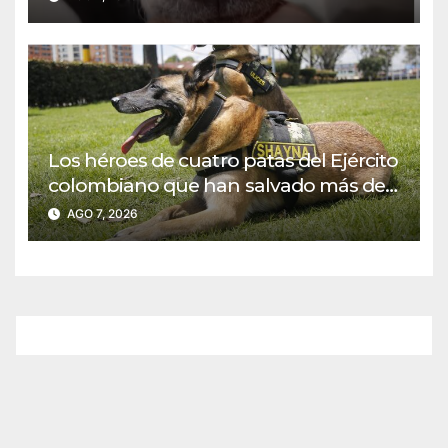
Los héroes de cuatro patas del Ejército
colombiano que han salvado más de
28.000 vidas
AGO 7, 2026