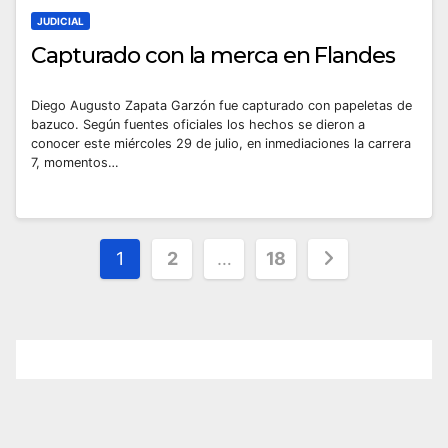
JUDICIAL
Capturado con la merca en Flandes
Diego Augusto Zapata Garzón fue capturado con papeletas de
bazuco. Según fuentes oficiales los hechos se dieron a
conocer este miércoles 29 de julio, en inmediaciones la carrera
7, momentos…
Paginación
1
2
…
18
de
entradas