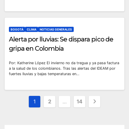
BOGOTÁ
CLIMA
NOTICIAS GENERALES
Alerta por lluvias: Se dispara pico de
gripa en Colombia
Por: Katherine López El invierno no da tregua y ya pasa factura
a la salud de los colombianos. Tras las alertas del IDEAM por
fuertes lluvias y bajas temperaturas en…
Paginación
1
2
…
14
de
entradas