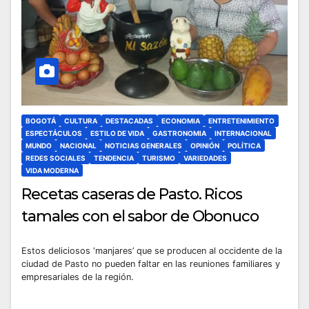
BOGOTÁ
CULTURA
DESTACADAS
ECONOMIA
ENTRETENIMIENTO
ESPECTÁCULOS
ESTILO DE VIDA
GASTRONOMIA
INTERNACIONAL
MUNDO
NACIONAL
NOTICIAS GENERALES
OPINIÓN
POLÍTICA
REDES SOCIALES
TENDENCIA
TURISMO
VARIEDADES
VIDA MODERNA
Recetas caseras de Pasto. Ricos
tamales con el sabor de Obonuco
Estos deliciosos ‘manjares’ que se producen al occidente de la
ciudad de Pasto no pueden faltar en las reuniones familiares y
empresariales de la región.