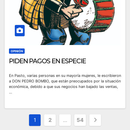
OPINIÓN
PIDEN PAGOS EN ESPECIE
En Pasto, varias personas en su mayoría mujeres, le escribieron
a DON PEDRO BOMBO, que están preocupados por la situación
económica, debido a que sus negocios han bajado las ventas,
…
Paginación
1
2
…
54
de