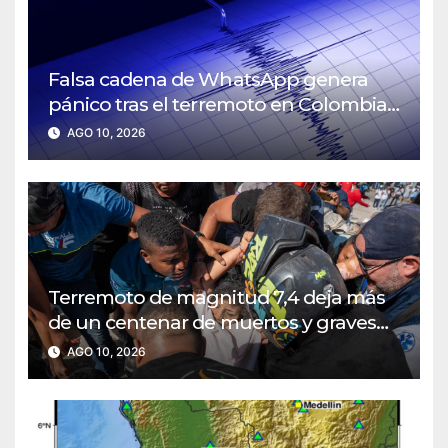
Falsa cadena de WhatsApp genera
pánico tras el terremoto en Colombia:
autoridades desmienten supuesta
AGO 10, 2026
alerta de réplica
Terremoto de magnitud 7,4 deja más
de un centenar de muertos y graves
daños en Colombia
AGO 10, 2026