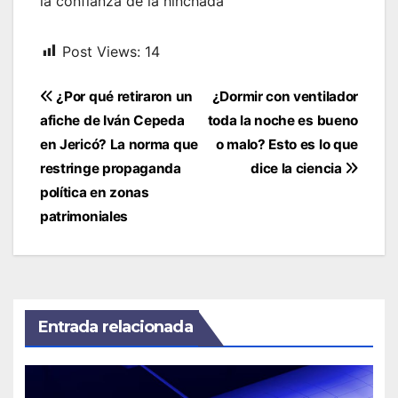
la confianza de la hinchada
Post Views:
14
Navegación
¿Por qué retiraron un
¿Dormir con ventilador
de
afiche de Iván Cepeda
toda la noche es bueno
entradas
en Jericó? La norma que
o malo? Esto es lo que
restringe propaganda
dice la ciencia
política en zonas
patrimoniales
Entrada relacionada