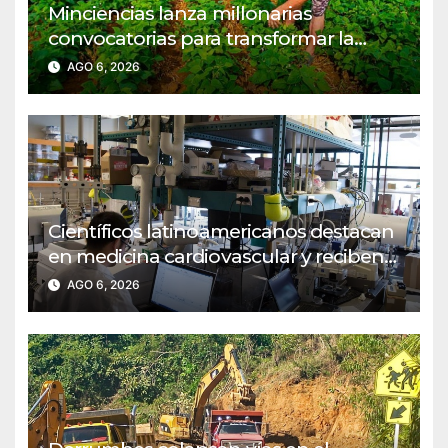
Minciencias lanza millonarias
convocatorias para transformar la
agroindustria en regiones PDET
AGO 6, 2026
Científicos latinoamericanos destacan
en medicina cardiovascular y reciben
reconocimiento del MIT
AGO 6, 2026