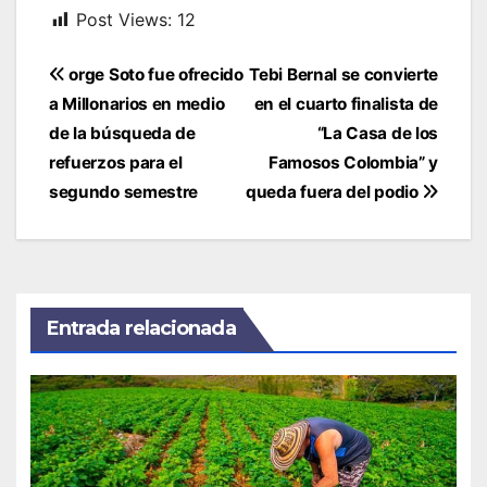
Post Views:
12
Navegación
orge Soto fue ofrecido
Tebi Bernal se convierte
de
a Millonarios en medio
en el cuarto finalista de
entradas
de la búsqueda de
“La Casa de los
refuerzos para el
Famosos Colombia” y
segundo semestre
queda fuera del podio
Entrada relacionada