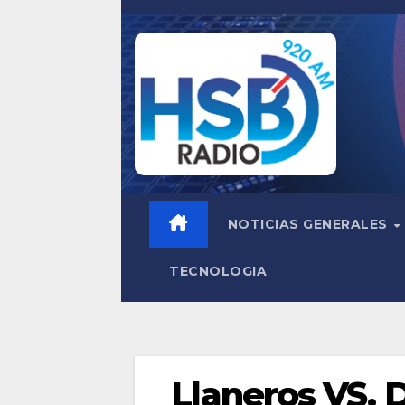
Saltar
al
contenido
NOTICIAS GENERALES
TECNOLOGIA
Llaneros VS. D