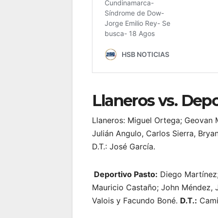
Llaneros vs. Dep
Llaneros: Miguel Ortega; Geovan 
Julián Angulo, Carlos Sierra, Brya
D.T.: José García.
Deportivo Pasto:
Diego Martínez;
Mauricio Castaño; John Méndez, J
Valois y Facundo Boné.
D.T.:
Camil