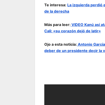
Te interesa:
La izquierda perdió 
de la derecha
Más para leer:
VIDEO Kanú así ata
Cali: «su corazón dejó de latir»
Ojo a esta noticia:
Antonio García
deber de un presidente decir la 