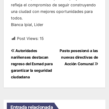
refleja el compromiso de seguir construyendo
una ciudad con mejores oportunidades para
todos.
Blanca Ipial, Lider
Post Views:
15
Navegación
Autoridades
Pasto posesionó a las
de
nariñenses destacan
nuevas directivas de
entradas
regreso del Esmad para
Acción Comunal
garantizar la seguridad
ciudadana
Entrada relacionada