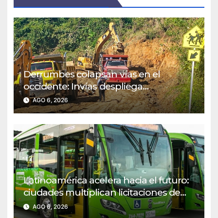
Derrumbes colapsan vías en el
occidente: Invías despliega
maquinaria en emergencia
AGO 6, 2026
Latinoamérica acelera hacia el futuro:
ciudades multiplican licitaciones de
buses eléctricos
AGO 6, 2026