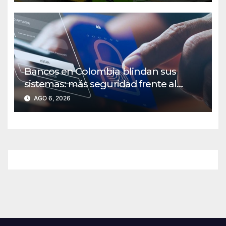
Bancos en Colombia blindan sus
sistemas: más seguridad frente al
fraude digital
AGO 6, 2026