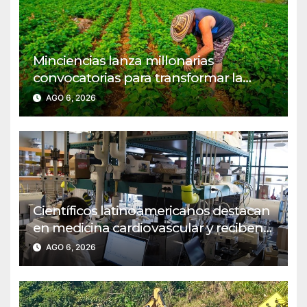
Minciencias lanza millonarias
convocatorias para transformar la
agroindustria en regiones PDET
AGO 6, 2026
Científicos latinoamericanos destacan
en medicina cardiovascular y reciben
reconocimiento del MIT
AGO 6, 2026