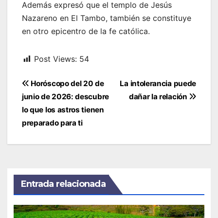
Además expresó que el templo de Jesús
Nazareno en El Tambo, también se constituye
en otro epicentro de la fe católica.
Post Views:
54
Navegación
Horóscopo del 20 de
La intolerancia puede
de
junio de 2026: descubre
dañar la relación
entradas
lo que los astros tienen
preparado para ti
Entrada relacionada