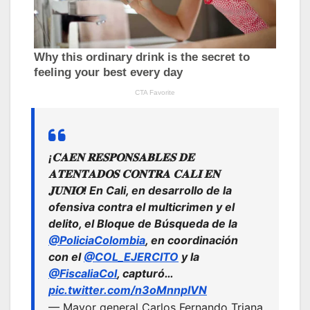
¡𝐂𝐀𝐄𝐍 𝐑𝐄𝐒𝐏𝐎𝐍𝐒𝐀𝐁𝐋𝐄𝐒 𝐃𝐄
𝐀𝐓𝐄𝐍𝐓𝐀𝐃𝐎𝐒 𝐂𝐎𝐍𝐓𝐑𝐀 𝐂𝐀𝐋𝐈 𝐄𝐍
𝐉𝐔𝐍𝐈𝐎! En Cali, en desarrollo de la
ofensiva contra el multicrimen y el
delito, el Bloque de Búsqueda de la
@PoliciaColombia
, en coordinación
con el
@COL_EJERCITO
y la
@FiscaliaCol
, capturó…
pic.twitter.com/n3oMnnpIVN
— Mayor general Carlos Fernando Triana