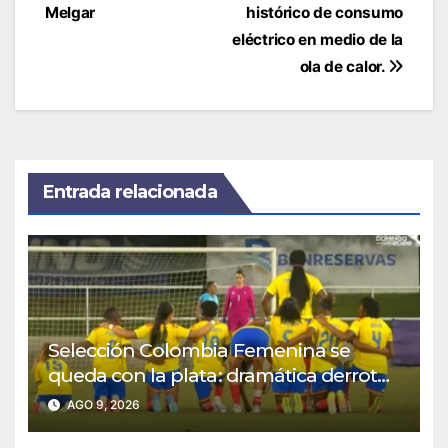
de
Melgar
histórico de consumo
entradas
eléctrico en medio de la
ola de calor.
Entrada relacionada
Selección Colombia Femenina se
queda con la plata: dramática derrota
ante México en los Juegos
AGO 9, 2026
Centroamericanos y del Caribe