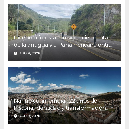
Incendio forestal provoca cierre total
de la antigua vía Panamericana entre
Pasto e Ipiales
AGO 9, 2026
Nariño conmemora 122 años de
historia, identidad y transformación
regional
AGO 9, 2026