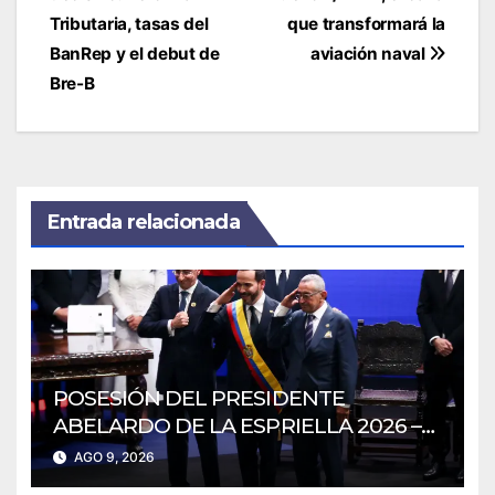
entradas
Tributaria, tasas del
que transformará la
BanRep y el debut de
aviación naval
Bre-B
Entrada relacionada
POSESIÓN DEL PRESIDENTE
ABELARDO DE LA ESPRIELLA 2026 –
2030
AGO 9, 2026