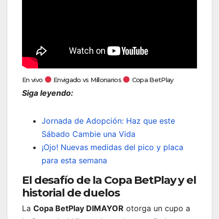
En vivo
Envigado vs Millonarios
Copa BetPlay
Siga leyendo:
Jornada de Adopción: Haz que este
Sábado Cambie una Vida
¡Ojo! Nuevas medidas del pico y placa
para esta semana
El desafío de la Copa BetPlay y el
historial de duelos
La
Copa BetPlay DIMAYOR
otorga un cupo a