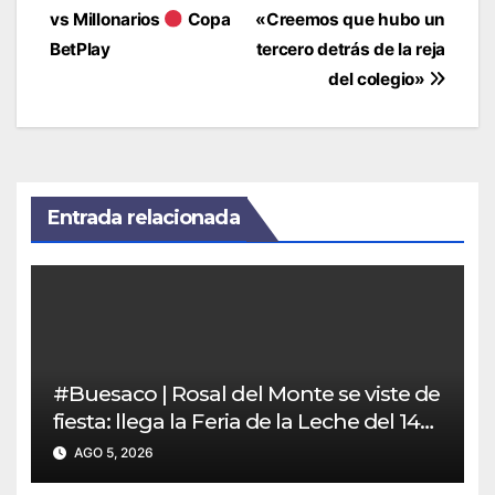
de
vs Millonarios
Copa
«Creemos que hubo un
entradas
BetPlay
tercero detrás de la reja
del colegio»
Entrada relacionada
#Buesaco | Rosal del Monte se viste de
fiesta: llega la Feria de la Leche del 14
al 16 de agosto
AGO 5, 2026