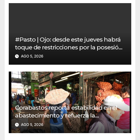
#Pasto | Ojo: desde este jueves habrá
toque de restricciones por la posesión
presidencial
AGO 5, 2026
Corabastos reporta estabilidad en el
abastecimiento y refuerza la
Seguridad Alimentaria del país
AGO 5, 2026