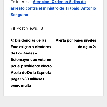
Te interesa:
Atención: Ordenan 5 días de
arresto contra el ministro de Trabajo, Antonio
Sanguino
Post Views:
18
Navegación
Disidencias de las
Alerta por bajos niveles
de
Farc exigen a electores
de agua
entradas
de Los Andes –
Sotomayor que votaron
por el presidente electo
Abelardo De la Espriella
pagar $30 millones
como multa