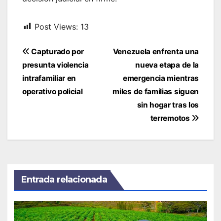
Post Views:
13
Navegación
Capturado por
Venezuela enfrenta una
de
presunta violencia
nueva etapa de la
entradas
intrafamiliar en
emergencia mientras
operativo policial
miles de familias siguen
sin hogar tras los
terremotos
Entrada relacionada