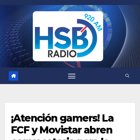
Saltar
al
contenido
¡Atención gamers! La
FCF y Movistar abren