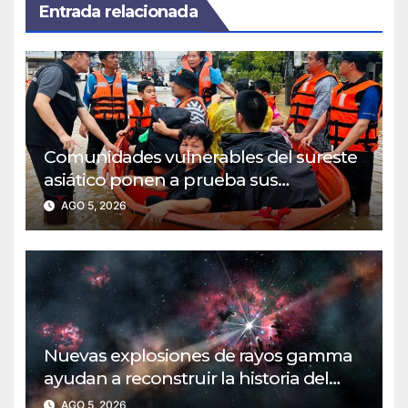
Entrada relacionada
Comunidades vulnerables del sureste
asiático ponen a prueba sus
protocolos de evacuación por
AGO 5, 2026
inundaciones
Nuevas explosiones de rayos gamma
ayudan a reconstruir la historia del
universo temprano
AGO 5, 2026