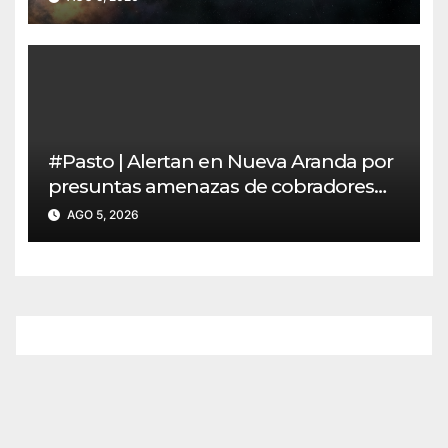
#Pasto | Alertan en Nueva Aranda por
presuntas amenazas de cobradores
“gota a gota”
AGO 5, 2026