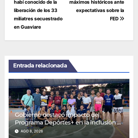
de
habí conocido de la
máximos históricos ante
entradas
liberación de los 33
expectativas sobre la
miliatres secuestrado
FED
en Guaviare
Entrada relacionada
Gobierno destacó impacto del
Programa Deportes+ en la inclusión y
el fortalecimiento comunitario
AGO 8, 2026