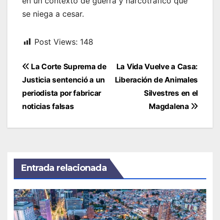
en un contexto de guerra y narcotráfico que
se niega a cesar.
Post Views:
148
Navegación
La Corte Suprema de
La Vida Vuelve a Casa:
de
Justicia sentenció a un
Liberación de Animales
entradas
periodista por fabricar
Silvestres en el
noticias falsas
Magdalena
Entrada relacionada