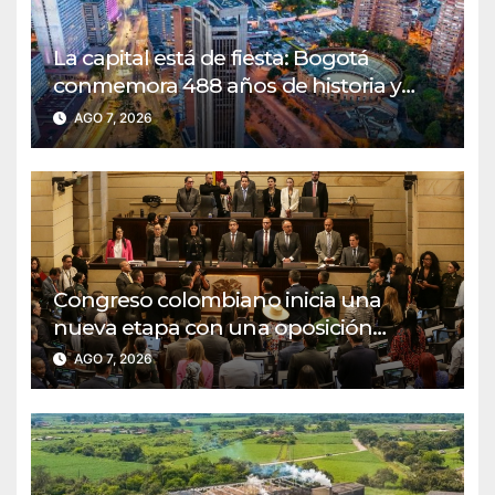
La capital está de fiesta: Bogotá
conmemora 488 años de historia y
renovación
AGO 7, 2026
Congreso colombiano inicia una
nueva etapa con una oposición
decidida a defender las reformas
AGO 7, 2026
sociales