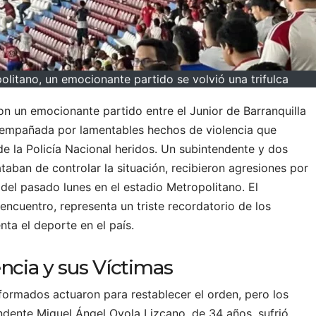
olitano, un emocionante partido se volvió una trifulca
con un emocionante partido entre el Junior de Barranquilla
o empañada por lamentables hechos de violencia que
e la Policía Nacional heridos. Un subintendente y dos
rataban de controlar la situación, recibieron agresiones por
 del pasado lunes en el estadio Metropolitano. El
 encuentro, representa un triste recordatorio de los
nta el deporte en el país.
ncia y sus Víctimas
iformados actuaron para restablecer el orden, pero los
endente Miguel Ángel Oyola Lizcano, de 34 años, sufrió