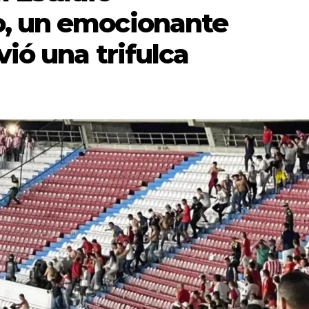
o, un emocionante
vió una trifulca