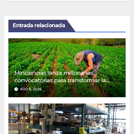
Entrada relacionada
Minciencias lanza millonarias
convocatorias para transformar la
agroindustria en regiones PDET
AGO 6, 2026