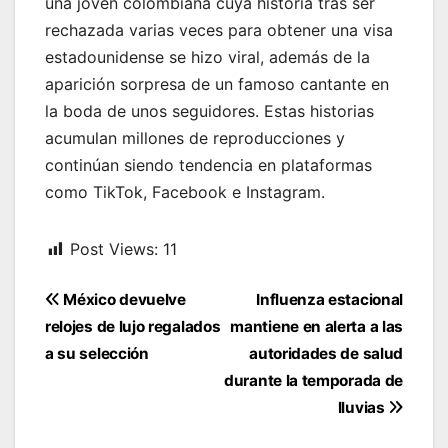
una joven colombiana cuya historia tras ser
rechazada varias veces para obtener una visa
estadounidense se hizo viral, además de la
aparición sorpresa de un famoso cantante en
la boda de unos seguidores. Estas historias
acumulan millones de reproducciones y
continúan siendo tendencia en plataformas
como TikTok, Facebook e Instagram.
Post Views:
11
Navegación
México devuelve
Influenza estacional
de
relojes de lujo regalados
mantiene en alerta a las
entradas
a su selección
autoridades de salud
durante la temporada de
lluvias