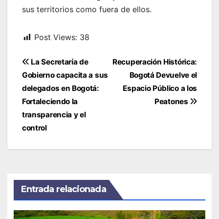
sus territorios como fuera de ellos.
Post Views:
38
Navegación
La Secretaría de
Recuperación Histórica:
de
Gobierno capacita a sus
Bogotá Devuelve el
entradas
delegados en Bogotá:
Espacio Público a los
Fortaleciendo la
Peatones
transparencia y el
control
Entrada relacionada