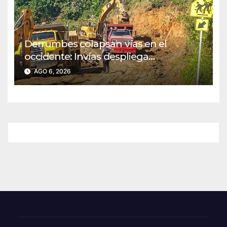
Derrumbes colapsan vías en el
occidente: Invías despliega
maquinaria en emergencia
AGO 6, 2026