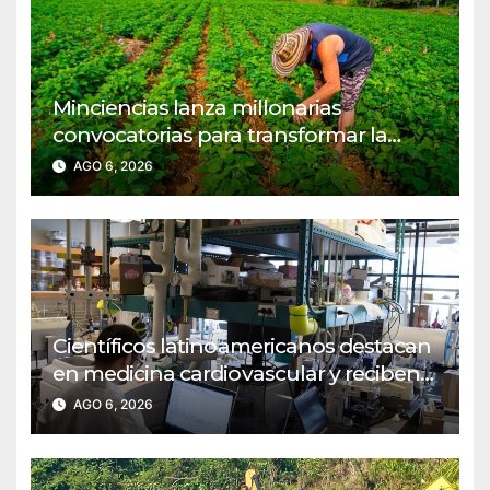
Minciencias lanza millonarias
convocatorias para transformar la
agroindustria en regiones PDET
AGO 6, 2026
Científicos latinoamericanos destacan
en medicina cardiovascular y reciben
reconocimiento del MIT
AGO 6, 2026