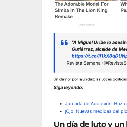
"A Miguel Uribe lo asesin
Gutiérrez, alcalde de Med
https://t.co/if1kX8qDUN
— Revista Semana (@Revista
Un clamor por la unidad: las voces polític
Siga leyendo:
Jornada de Adopción: Haz q
¡Ojo! Nuevas medidas del pi
Un día de luto y un