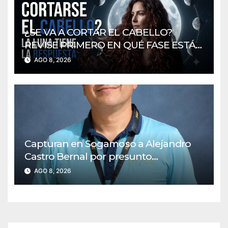
¿SE VA A CORTAR EL CABELLO?
REVISE PRIMERO EN QUÉ FASE ESTÁ
LA LUNA
AGO 8, 2026
Capturan en Sogamoso a Alejandro
Castro Bernal por presunto
entramado de corrupción en
AGO 8, 2026
contratos con regalías