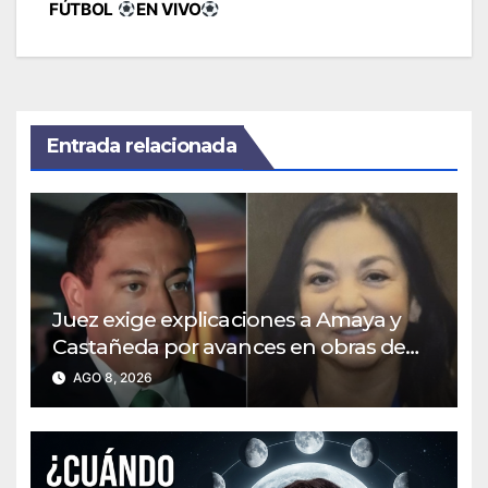
FÚTBOL
EN VIVO
Entrada relacionada
Juez exige explicaciones a Amaya y
Castañeda por avances en obras de
colegio de Muzo en Boyacá
AGO 8, 2026