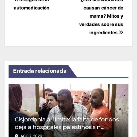
de
automedicación
causan cáncer de
entradas
mama? Mitos y
verdades sobre sus
ingredientes
Entrada relacionada
Cisjordania al límite: la falta de fondos
deja a hospitales palestinos sin
medicamentos y personal
AGO 7, 2026