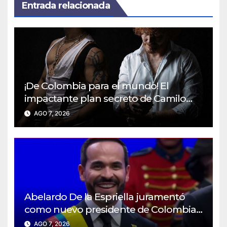
Entrada relacionada
¡De Colombia para el mundo! El
impactante plan secreto de Camilo
Camacho que cambiará el rock para
AGO 7, 2026
siempre
Abelardo De la Espriella juramentó
como nuevo presidente de Colombia
2026- 2030
AGO 7, 2026