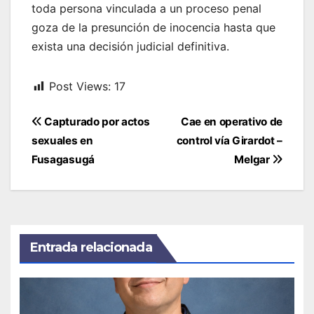
toda persona vinculada a un proceso penal
goza de la presunción de inocencia hasta que
exista una decisión judicial definitiva.
Post Views:
17
Navegación
Capturado por actos
Cae en operativo de
de
sexuales en
control vía Girardot –
entradas
Fusagasugá
Melgar
Entrada relacionada