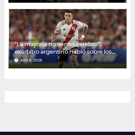
“La mayoría no tienen cerebro”:
exárbitro argentino habló sobre los
jugadores colombianos
AGO 6, 2026