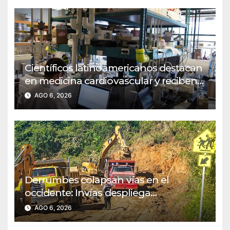
Científicos latinoamericanos destacan
en medicina cardiovascular y reciben
reconocimiento del MIT
AGO 6, 2026
Derrumbes colapsan vías en el
occidente: Invías despliega
maquinaria en emergencia
AGO 6, 2026