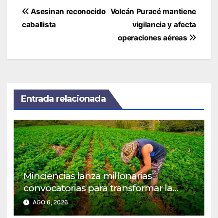
Navegación
Asesinan reconocido
Volcán Puracé mantiene
de
caballista
vigilancia y afecta
entradas
operaciones aéreas
Entrada relacionada
Minciencias lanza millonarias
convocatorias para transformar la
agroindustria en regiones PDET
AGO 6, 2026