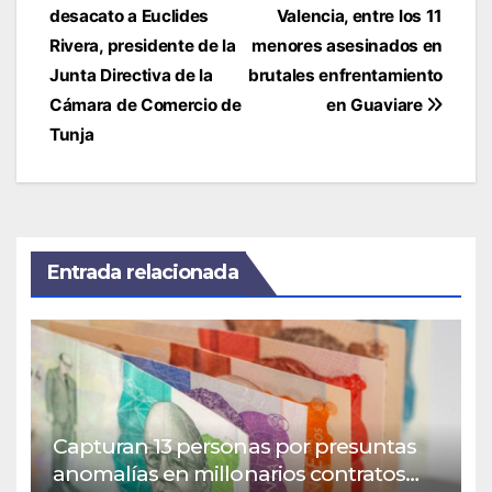
de
desacato a Euclides
Valencia, entre los 11
entradas
Rivera, presidente de la
menores asesinados en
Junta Directiva de la
brutales enfrentamiento
Cámara de Comercio de
en Guaviare
Tunja
Entrada relacionada
Capturan 13 personas por presuntas
anomalías en millonarios contratos