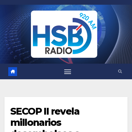
Saltar
al
contenido
SECOP II revela
millonarios