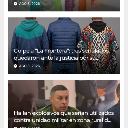
financiados con recursos de regalías
AGO 8, 2026
nacionales
Golpe a “La Frontera”: tres señalados
quedaron ante la justicia por su
presunta participación en varios
AGO 8, 2026
hechos delictivos
Hallan explosivos que serían utilizados
contra unidad militar en zona rural del
norte de Boyacá