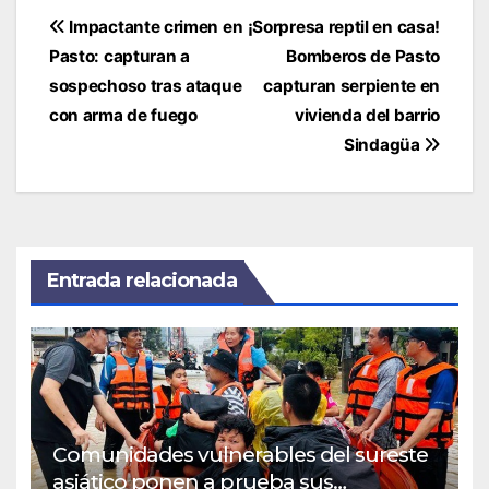
Navegación
Impactante crimen en
¡Sorpresa reptil en casa!
de
Pasto: capturan a
Bomberos de Pasto
entradas
sospechoso tras ataque
capturan serpiente en
con arma de fuego
vivienda del barrio
Sindagüa
Entrada relacionada
Comunidades vulnerables del sureste
asiático ponen a prueba sus