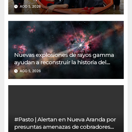
protocolos de evacuación por
AGO 5, 2026
inundaciones
Nuevas explosiones de rayos gamma
ayudan a reconstruir la historia del
universo temprano
AGO 5, 2026
#Pasto | Alertan en Nueva Aranda por
presuntas amenazas de cobradores