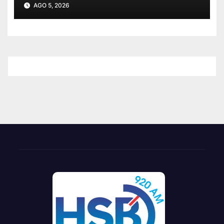
“gota a gota”
AGO 5, 2026