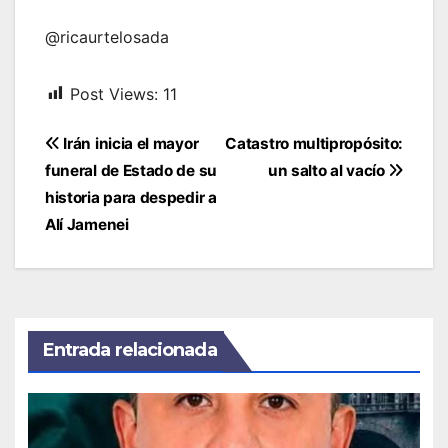
@ricaurtelosada
Post Views:
11
Navegación
Irán inicia el mayor
Catastro multipropósito:
de
funeral de Estado de su
un salto al vacío
entradas
historia para despedir a
Alí Jamenei
Entrada relacionada