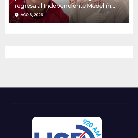
regresa al Independiente Medellín
para el segundo semestre
AGO 8, 2026