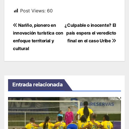
Post Views:
60
Navegación
Nariño, pionero en
¿Culpable o inocente? El
de
innovación turística con
país espera el veredicto
entradas
enfoque territorial y
final en el caso Uribe
cultural
Entrada relacionada