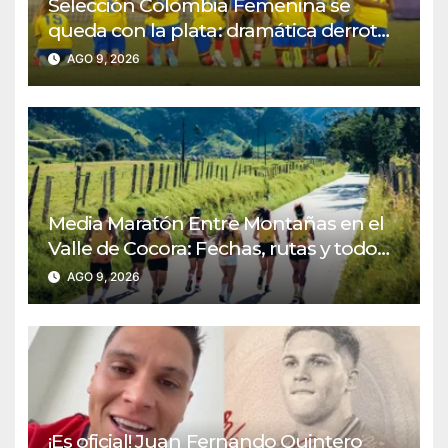
Selección Colombia Femenina se
queda con la plata: dramática derrota
ante México en los Juegos
AGO 9, 2026
Centroamericanos y del Caribe
Media Maratón Entre Montañas en el
Valle de Cocora: Fechas, rutas y todo
sobre la gran fiesta del running en
AGO 9, 2026
Salento
¡Es oficial! Juan Fernando Quintero