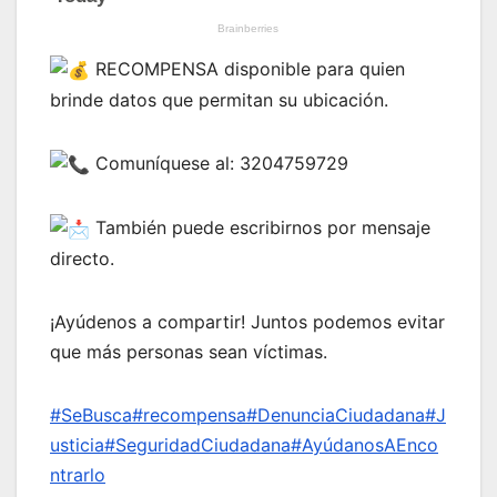
RECOMPENSA disponible para quien
brinde datos que permitan su ubicación.
C
omuníquese al: 3204759729
También puede escribirnos por mensaje
directo.
¡Ayúdenos a compartir! Juntos podemos evitar
que más personas sean víctimas.
#SeBusca
#recompensa
#DenunciaCiudadana
#J
usticia
#SeguridadCiudadana
#AyúdanosAEnco
ntrarlo