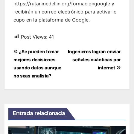
https://rutanmedellin.org/formaciongoogle y
recibirán un correo electrónico para activar el
cupo en la plataforma de Google.
Post Views:
41
Navegación
¿Se pueden tomar
Ingenieros logran enviar
de
mejores decisiones
señales cuánticas por
entradas
usando datos aunque
internet
no seas analista?
Entrada relacionada