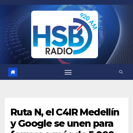
Saltar
al
contenido
Ruta N, el C4IR Medellín
y Google se unen para