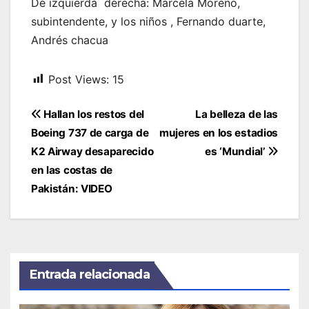
De izquierda derecha: Marcela Moreno,
subintendente, y los niños , Fernando duarte,
Andrés chacua
Post Views:
15
Navegación
Hallan los restos del
La belleza de las
de
Boeing 737 de carga de
mujeres en los estadios
entradas
K2 Airway desaparecido
es ‘Mundial’
en las costas de
Pakistán: VIDEO
Entrada relacionada