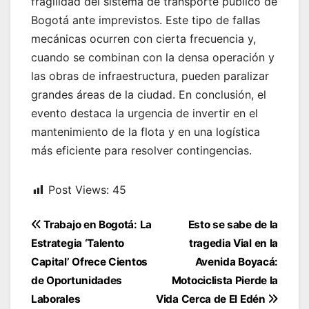
fragilidad del sistema de transporte público de
Bogotá ante imprevistos. Este tipo de fallas
mecánicas ocurren con cierta frecuencia y,
cuando se combinan con la densa operación y
las obras de infraestructura, pueden paralizar
grandes áreas de la ciudad. En conclusión, el
evento destaca la urgencia de invertir en el
mantenimiento de la flota y en una logística
más eficiente para resolver contingencias.
Post Views:
45
Navegación
Trabajo en Bogotá: La
Esto se sabe de la
de
Estrategia ‘Talento
tragedia Vial en la
entradas
Capital’ Ofrece Cientos
Avenida Boyacá:
de Oportunidades
Motociclista Pierde la
Laborales
Vida Cerca de El Edén