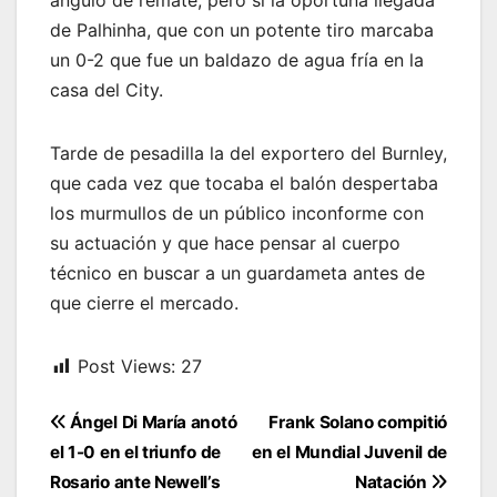
ángulo de remate, pero sí la oportuna llegada
de Palhinha, que con un potente tiro marcaba
un 0-2 que fue un baldazo de agua fría en la
casa del City.
Tarde de pesadilla la del exportero del Burnley,
que cada vez que tocaba el balón despertaba
los murmullos de un público inconforme con
su actuación y que hace pensar al cuerpo
técnico en buscar a un guardameta antes de
que cierre el mercado.
Post Views:
27
Navegación
Ángel Di María anotó
Frank Solano compitió
de
el 1-0 en el triunfo de
en el Mundial Juvenil de
entradas
Rosario ante Newell’s
Natación