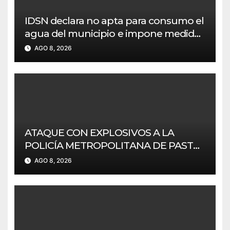
IDSN declara no apta para consumo el
agua del municipio e impone medidas
a Empoobando
AGO 8, 2026
ATAQUE CON EXPLOSIVOS A LA
POLICÍA METROPOLITANA DE PASTO
SIN AFECTACIONES.
AGO 8, 2026