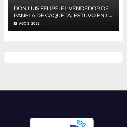
DON LUIS FELIPE, EL VENDEDOR DE
PANELA DE CAQUETÁ, ESTUVO EN LA
CEREMONIA DE POSESIÓN DE
AGO 8, 2026
ABELARDO DE LA ESPRIELLA EN CALI.