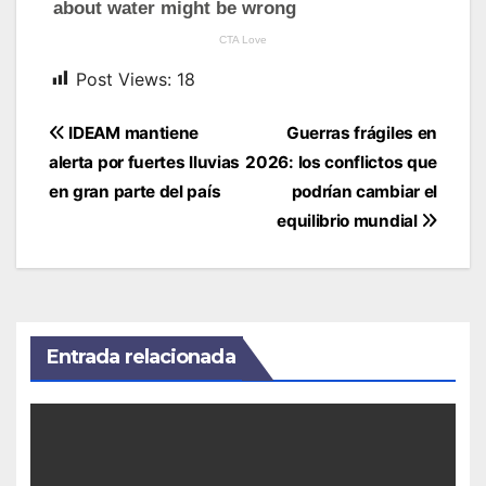
Post Views:
18
Navegación
IDEAM mantiene
Guerras frágiles en
de
alerta por fuertes lluvias
2026: los conflictos que
entradas
en gran parte del país
podrían cambiar el
equilibrio mundial
Entrada relacionada