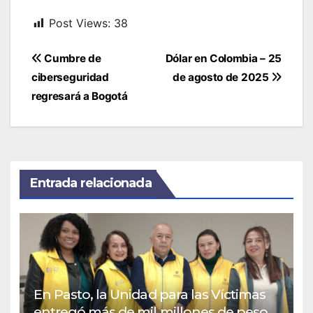
Post Views:
38
Navegación
Cumbre de
Dólar en Colombia – 25
de
ciberseguridad
de agosto de 2025
entradas
regresará a Bogotá
Entrada relacionada
En Pasto, la Unidad para las Víctimas
entregó más de mil millones de pesos