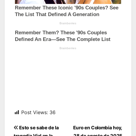
Post Views:
36
Navegación
Esto se sabe de la
Euro en Colombia hoy,
tragedia Vial en la
28 de agosto de 2025