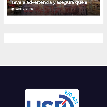
severa advertencia y asegura que el
Golfo Pérsico podría quedar “a
AGO 7, 2026
oscuras” ante una agresión de EE. UU.