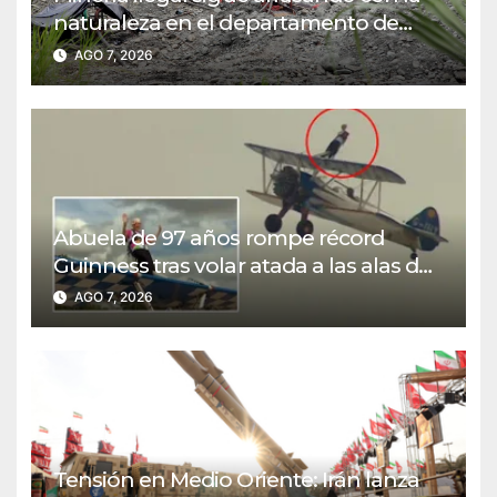
naturaleza en el departamento de
Nariño
AGO 7, 2026
Abuela de 97 años rompe récord
Guinness tras volar atada a las alas de
una avioneta
AGO 7, 2026
Tensión en Medio Oriente: Irán lanza