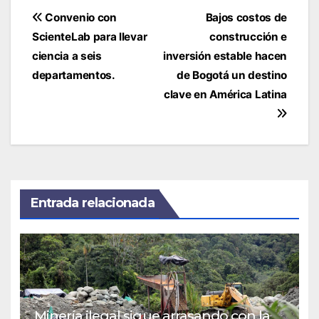
Navegación
Convenio con
Bajos costos de
de
ScienteLab para llevar
construcción e
entradas
ciencia a seis
inversión estable hacen
departamentos.
de Bogotá un destino
clave en América Latina
Entrada relacionada
Minería ilegal sigue arrasando con la