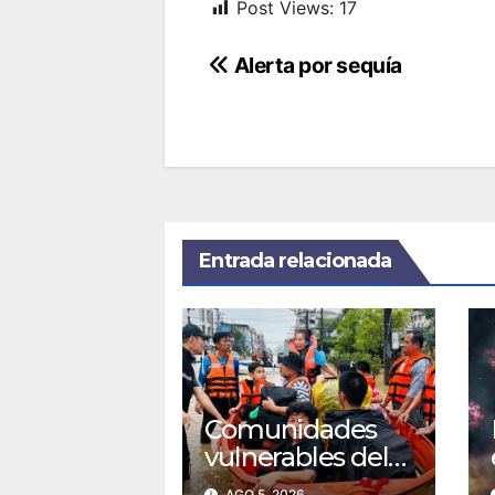
Post Views:
17
Navegación
Alerta por sequía
de
entradas
Entrada relacionada
Comunidades
vulnerables del
sureste asiático
AGO 5, 2026