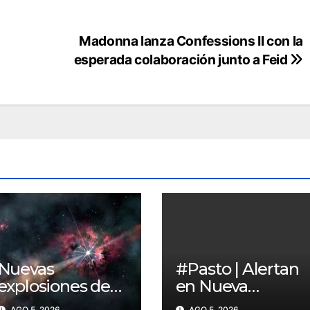
Madonna lanza Confessions II con la
esperada colaboración junto a Feid
Nuevas
#Pasto | Alertan
explosiones de
en Nueva
rayos gamma
Aranda por
AGO 5, 2026
AGO 5, 2026