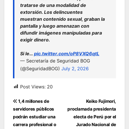
tratarse de una modalidad de
extorsión. Los delincuentes
muestran contenido sexual, graban la
pantalla y luego amenazan con
difundir imágenes manipuladas para
exigir dinero.
Si le…
pic.twitter.com/oP8VXQ6qtL
— Secretaría de Seguridad BOG
(@SeguridadBOG)
July 2, 2026
Post Views:
20
Navegación
1,4 millones de
Keiko Fujimori,
de
servidores públicos
proclamada presidenta
entradas
podrán estudiar una
electa de Perú por el
carrera profesional o
Jurado Nacional de