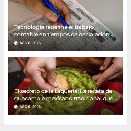
Tecnología redefine el trabajo
contable en tiempos de declaración
de renta: De cuatro horas a 15 minutos
AGO 6, 2026
El secreto de la taquería: La receta de
guacamole mexicano tradicional que
jamás falla
AGO 6, 2026