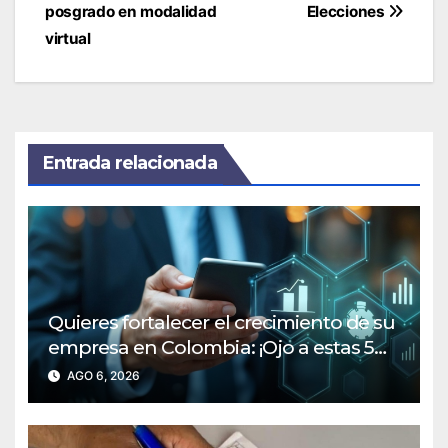
posgrado en modalidad
Elecciones
virtual
Entrada relacionada
Quieres fortalecer el crecimiento de su
empresa en Colombia: ¡Ojo a estas 5
claves financieras!
AGO 6, 2026