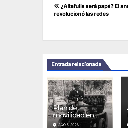
Navegación
¿Altafulla será papá? El a
revolucionó las redes
de
entradas
Entrada relacionada
Plan de
movilidad en
Tunja agiliza el
AGO 5, 2026