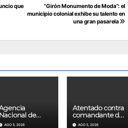
nuncio que
“Girón Monumento de Moda”: el
municipio colonial exhibe su talento en
una gran pasarela
Agencia
Atentado contra
Nacional de
comandante de
Tierras entrega
Policía activa
AGO 5, 2026
AGO 5, 2026